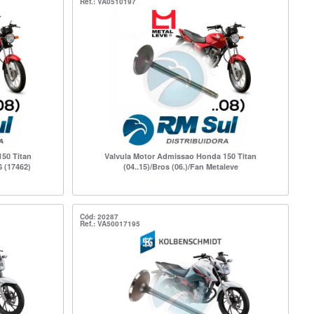
Ref.: VA0510197
50 Titan
Valvula Motor Admissao Honda 150 Titan
S (17462)
(04..15)/Bros (06.)/Fan Metaleve
Cód: 20287
Ref.: VA50017195