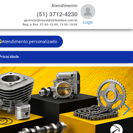
Atendimento
(51) 3712-4230
gerencia@rmsuldistribuidora.com.br
Login
Seg. a Sex. 07:45–12:00, 13:30–18:00
Atendimento personalizado
 Privacidade