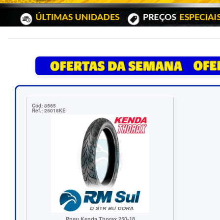
Cód: 8565
Ref.: 25018KE
Pneu Kenda Thorax 250-18