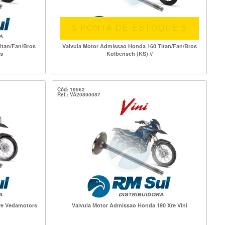
$ PONTA DE ESTOQUE $
itan/Fan/Bros
Valvula Motor Admissao Honda 160 Titan/Fan/Bros
s
Kolbensch (KS) //
Cód: 19562
Ref.: VA20890087
re Vedamotors
Valvula Motor Admissao Honda 190 Xre Vini