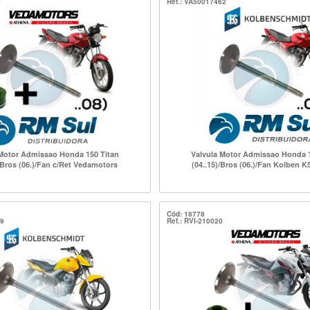
0
Ref.: VA50017462
 Motor Admissao Honda 150 Titan
Valvula Motor Admissao Honda 1
/Bros (06.)/Fan c/Ret Vedamotors
(04..15)/Bros (06.)/Fan Kolben K
Cód: 18778
79
Ref.: RVI-210020