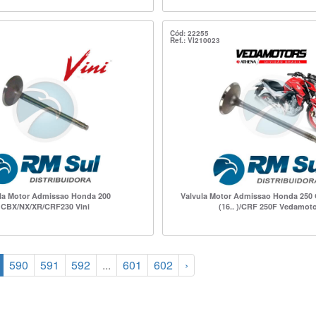
Cód: 22255
Ref.: VI210023
la Motor Admissao Honda 200
Valvula Motor Admissao Honda 250 
CBX/NX/XR/CRF230 Vini
(16.. )/CRF 250F Vedamot
590
591
592
...
601
602
›