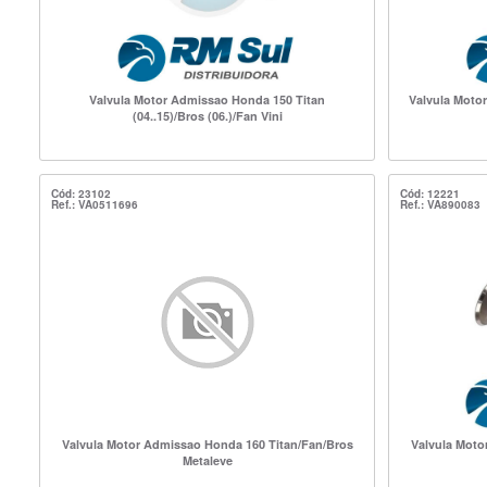
Valvula Motor Admissao Honda 150 Titan
Valvula Motor
(04..15)/Bros (06.)/Fan Vini
Cód: 23102
Cód: 12221
Ref.: VA0511696
Ref.: VA890083
Valvula Motor Admissao Honda 160 Titan/Fan/Bros
Valvula Moto
Metaleve