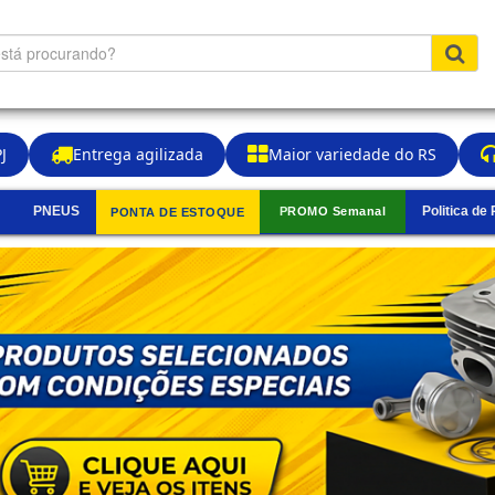
J
Entrega agilizada
Maior variedade do RS
PNEUS
Politica de
PROMO Semanal
PONTA DE ESTOQUE
▼