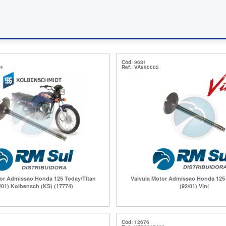
Cód: 9681
74
Ref.: VA890005
tor Admissao Honda 125 Today/Titan
Valvula Motor Admissao Honda 125 
/01) Kolbensch (KS) (17774)
(92/01) Vini
Cód: 12676