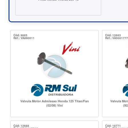
Cód: 9685
Cód: 12683
Ref.: VA890011
Ref.: VA500177
Valvula Motor Admissao Honda 125 Titan/Fan
Valvula Mo
(02/08) Vini
(92
Cód: 12688
Cód: 18771