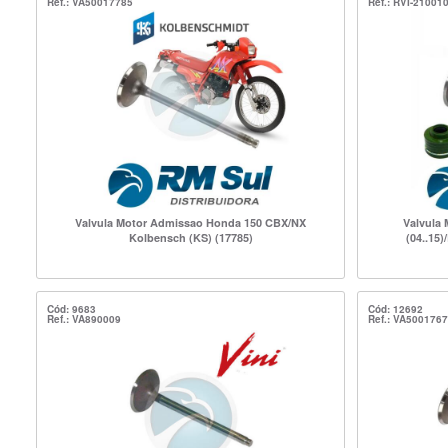
Ref.: VA50017785
Ref.: RVI-21001
Valvula Motor Admissao Honda 150 CBX/NX
Valvula
Kolbensch (KS) (17785)
(04..15)
Cód: 9683
Cód: 12692
Ref.: VA890009
Ref.: VA500176