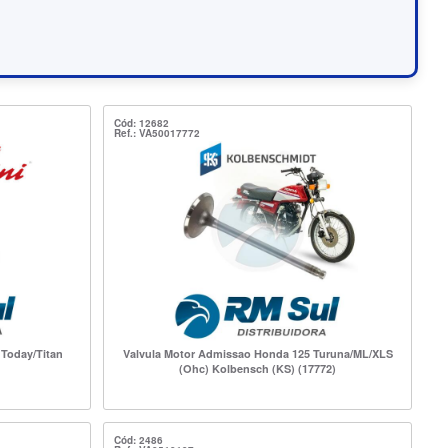
Cód: 12682
Ref.: VA50017772
Today/Titan
Valvula Motor Admissao Honda 125 Turuna/ML/XLS
(Ohc) Kolbensch (KS) (17772)
Cód: 2486