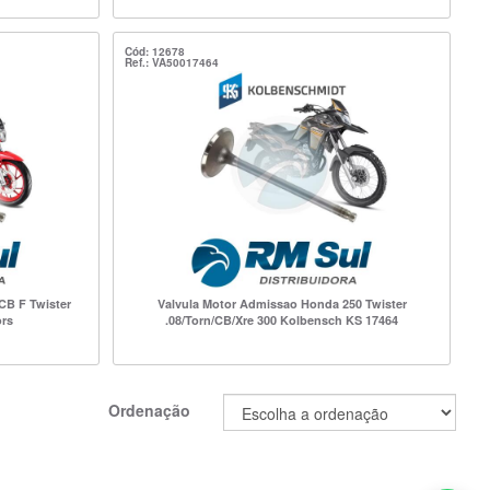
Cód: 12678
Ref.: VA50017464
CB F Twister
Valvula Motor Admissao Honda 250 Twister
ors
.08/Torn/CB/Xre 300 Kolbensch KS 17464
Ordenação