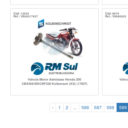
Cód: 12632
Cód: 9679
Ref.: VA50017937
Ref.: VA890003
Valvula Motor Admissao Honda 200
Valvu
CBX/NX/XR/CRF230 Kolbensch (KS) (17937)
‹
1
2
...
586
587
588
589