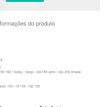
nformações do produto
AX
0
150 160 / today / cargo / cbx150 aero / cbx 200 strada
5
azer 150 / rd 135 / rdz 135