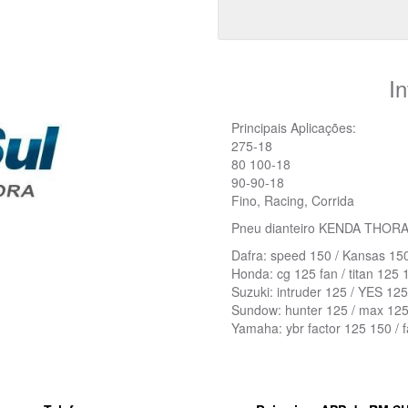
I
Principais Aplicações:
275-18
80 100-18
90-90-18
Fino, Racing, Corrida
Pneu dianteiro KENDA THOR
Dafra: speed 150 / Kansas 15
Honda: cg 125 fan / titan 125 
Suzuki: intruder 125 / YES 125
Sundow: hunter 125 / max 12
Yamaha: ybr factor 125 150 / f