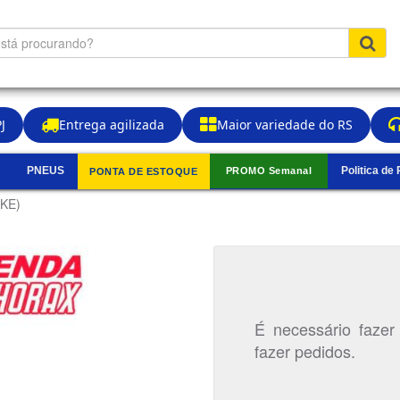
J
Entrega agilizada
Maior variedade do RS
PNEUS
Politica de
PROMO Semanal
PONTA DE ESTOQUE
▼
8KE)
É necessário fazer
fazer pedidos.