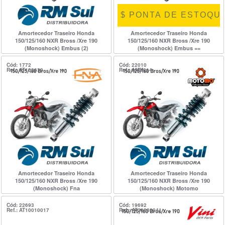
$ PONTA DE ESTOQUE
Amortecedor Traseiro Honda
Amortecedor Traseiro Honda
150/125/160 NXR Bross /Xre 190
150/125/160 NXR Bross /Xre 190
(Monoshock) Embus (2)
(Monoshock) Embus ==
Cód: 1772
Cód: 22010
Ref.: AT100633
Ref.: AMM014
Amortecedor Traseiro Honda
Amortecedor Traseiro Honda
150/125/160 NXR Bross /Xre 190
150/125/160 NXR Bross /Xre 190
(Monoshock) Fna
(Monoshock) Motomo
Cód: 22693
Cód: 19692
Ref.: AT10010017
Ref.: AT20880041