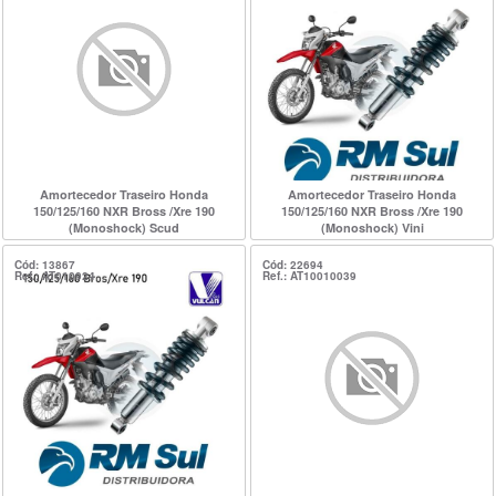
Amortecedor Traseiro Honda
Amortecedor Traseiro Honda
150/125/160 NXR Bross /Xre 190
150/125/160 NXR Bross /Xre 190
(Monoshock) Scud
(Monoshock) Vini
Cód: 13867
Cód: 22694
Ref.: AT010924
Ref.: AT10010039