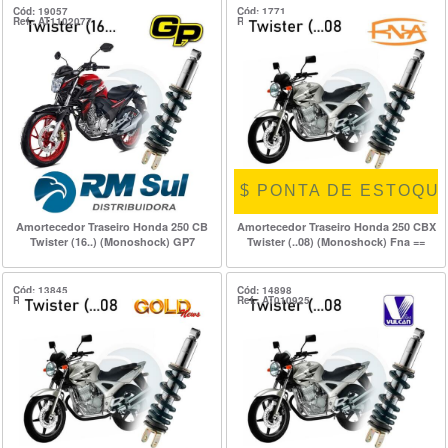
Cód: 19057
Cód: 1771
Ref.: AT1102077
Ref.: AT100640
$ PONTA DE ESTOQUE
Amortecedor Traseiro Honda 250 CB
Amortecedor Traseiro Honda 250 CBX
Twister (16..) (Monoshock) GP7
Twister (..08) (Monoshock) Fna ==
Cód: 13845
Cód: 14898
Ref.: AT080005
Ref.: AT010925