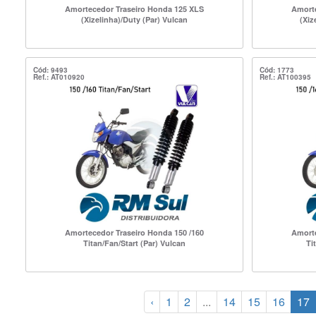
Amortecedor Traseiro Honda 125 XLS
Amorte
(Xizelinha)/Duty (Par) Vulcan
(Xiz
Cód: 9493
Cód: 1773
Ref.: AT010920
Ref.: AT100395
Amortecedor Traseiro Honda 150 /160
Amorte
Titan/Fan/Start (Par) Vulcan
Ti
‹
1
2
...
14
15
16
17