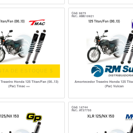
Cód: 9875
Ref.: AM010921
NTA DE ESTOQUE $
Traseiro Honda 125 Titan/Fan (00..13)
Amortecedor Traseiro Honda 125 Titan
(Par) Tmac ==
(Par) Vulcan
Cód: 14744
Ref.: AT37755