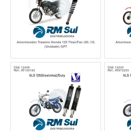
Amortecedor Traseiro Honda 125 Titan/Fan (00..13)
Amorteced
(Unidade) GP7
Cód: 13456
Cód: 14225
Ref.: AT155182
Ref.: AT872253