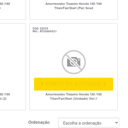
50 /160
Amortecedor Traseiro Honda 150 /160
3
Titan/Fan/Start (Par) Scud
Cód: 22025
Ref.: AT20880521
$ PONTA DE ESTOQUE $
50 /160
Amortecedor Traseiro Honda 150 /160
i (2)
Titan/Fan/Start (Unidade) Vini //
Ordenação