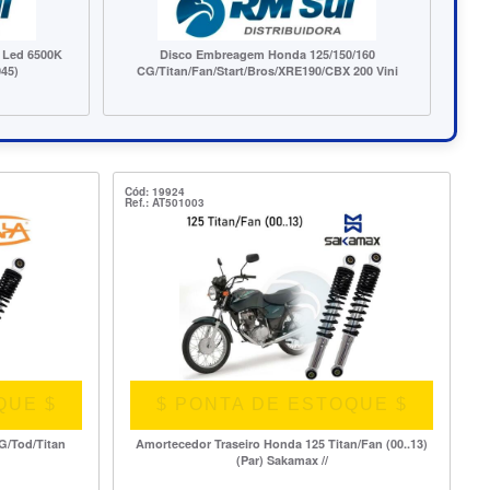
$ PONTA DE ESTOQUE $
5/150/160
Cubo Roda Tras. Honda 150 Titan (04..)/Fan/Start
0/CBX 200 Vini
150/160 Fabreck ==
Cód: 19924
Ref.: AT501003
QUE $
$ PONTA DE ESTOQUE $
G/Tod/Titan
Amortecedor Traseiro Honda 125 Titan/Fan (00..13)
(Par) Sakamax //