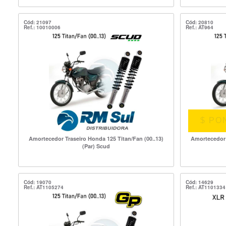
Cód: 21097
Cód: 20810
Ref.: 10010006
Ref.: AT964
$ PO
Amortecedor Traseiro Honda 125 Titan/Fan (00..13)
Amortecedor 
(Par) Scud
Cód: 19070
Cód: 14629
Ref.: AT1105274
Ref.: AT1101334