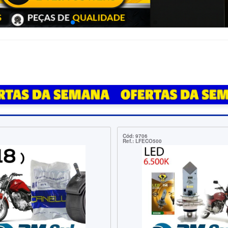
6
Cód: 20880
ECO500
Ref.: DE870004