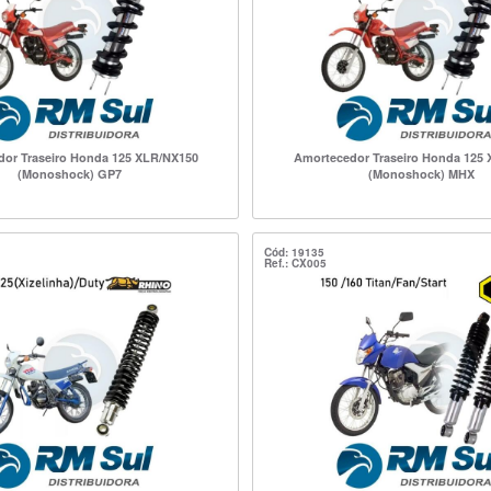
or Traseiro Honda 125 XLR/NX150
Amortecedor Traseiro Honda 125
(Monoshock) GP7
(Monoshock) MHX
Cód: 19135
Ref.: CX005