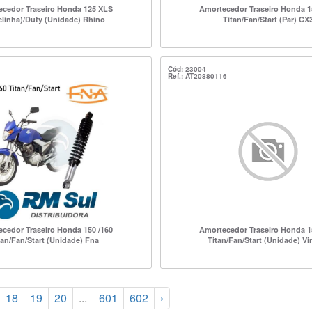
cedor Traseiro Honda 125 XLS
Amortecedor Traseiro Honda 1
elinha)/Duty (Unidade) Rhino
Titan/Fan/Start (Par) CX
Cód: 23004
Ref.: AT20880116
cedor Traseiro Honda 150 /160
Amortecedor Traseiro Honda 1
tan/Fan/Start (Unidade) Fna
Titan/Fan/Start (Unidade) Vin
18
19
20
...
601
602
›