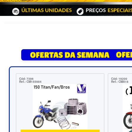
Cód: 19200
Cód: 970
Ref.: CMA18
Ref.: LF