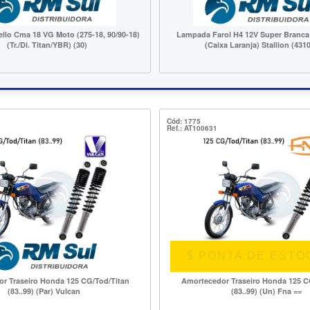
da Farol H4 12V Super Branca Led 6500K
Disco Embreagem Honda 12
(Caixa Laranja) Stallion (431045)
CG/Titan/Fan/Start/Bros/XRE19
Cód: 1775
Ref.: AT100631
$ PONTA DE ESTO
r Traseiro Honda 125 CG/Tod/Titan
Amortecedor Traseiro Honda 125 C
(83..99) (Par) Vulcan
(83..99) (Un) Fna ==