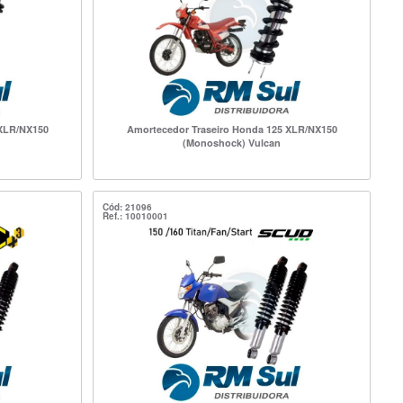
 XLR/NX150
Amortecedor Traseiro Honda 125 XLR/NX150
(Monoshock) Vulcan
Cód: 21096
Ref.: 10010001