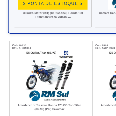
E $
da 150
Camara Canello Cma 18 VG Moto (275-18, 90/90-18)
Lampa
(Tr./Di. Titan/YBR) (30)
Cód: 19925
Cód: 7515
Ref.: AT501004
Ref.: AM010923
Amortecedor Traseiro Honda 125 CG/Tod/Titan
Amortecedo
(83..99) (Par) Sakamax