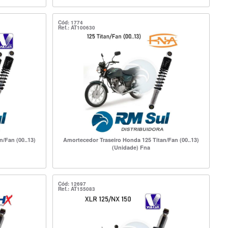
Cód: 1774
Ref.: AT100630
/Fan (00..13)
Amortecedor Traseiro Honda 125 Titan/Fan (00..13)
(Unidade) Fna
Cód: 12697
Ref.: AT155083