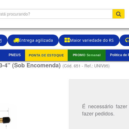
J
Entrega agilizada
Maior variedade do RS
PNEUS
Politica de
PROMO Semanal
PONTA DE ESTOQUE
▼
-03-4'' (Sob Encomenda)
(Cód. 651 - Ref.: UNIV95)
É necessário fazer
fazer pedidos.