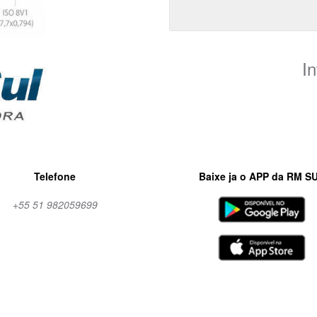
I
Telefone
Baixe ja o APP da RM S
+55 51 982059699