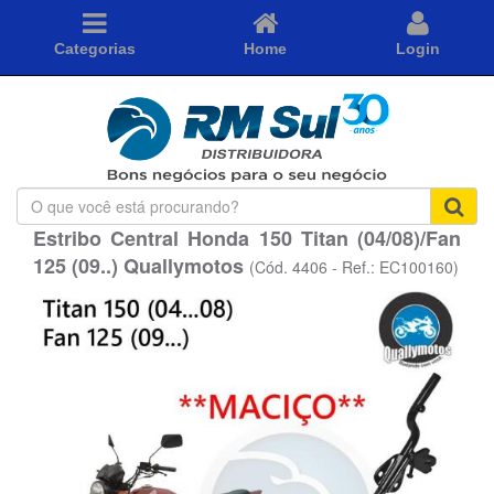
Categorias
Home
Login
O
que
Estribo Central Honda 150 Titan (04/08)/Fan
você
125 (09..) Quallymotos
está
(Cód. 4406 - Ref.: EC100160)
procurando?