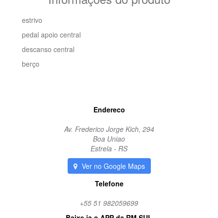
estrivo
pedal apoio central
descanso central
berço
Endereco
Av. Frederico Jorge Kich, 294
Boa Uniao
Estrela - RS
Ver no Google Maps
Telefone
+55 51 982059699
Baixe ja o APP da RM SUL