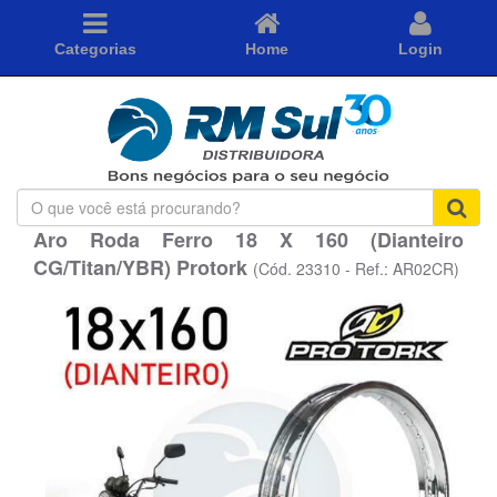
Categorias
Home
Login
O
que
Aro Roda Ferro 18 X 160 (Dianteiro
você
CG/Titan/YBR) Protork
está
(Cód. 23310 - Ref.: AR02CR)
procurando?