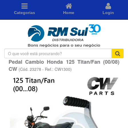
Categorias
Home
Login
O
que
Pedal Cambio Honda 125 Titan/Fan (00/08)
você
CW
está
(Cód. 23278 - Ref.: CW1300)
procurando?