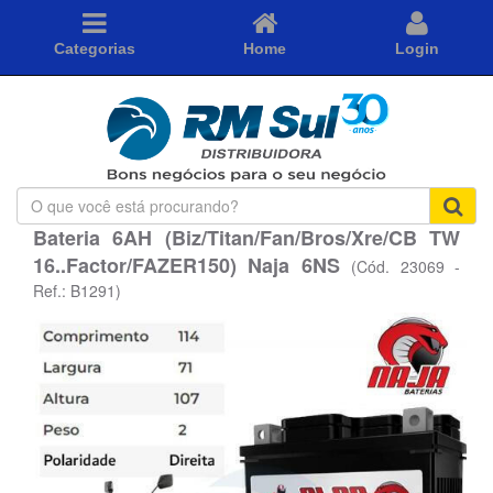
Categorias
Home
Login
O
que
Bateria 6AH (Biz/Titan/Fan/Bros/Xre/CB TW
você
16..Factor/FAZER150) Naja 6NS
está
(Cód. 23069 -
procurando?
Ref.: B1291)