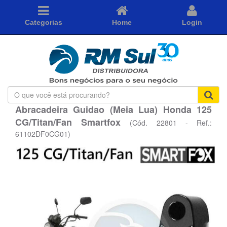
Categorias
Home
Login
O
que
Abracadeira Guidao (Meia Lua) Honda 125
você
CG/Titan/Fan Smartfox
está
(Cód. 22801 - Ref.:
procurando?
61102DF0CG01)