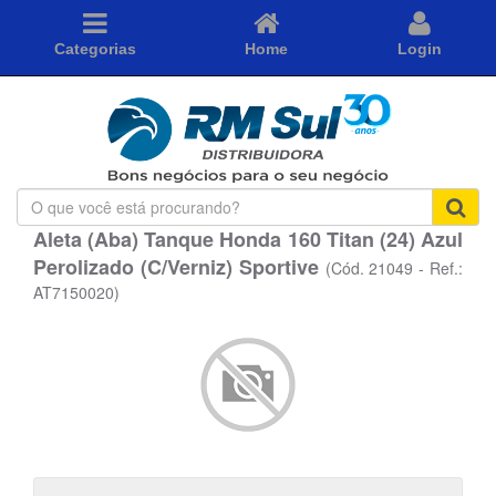
Categorias
Home
Login
O
que
Aleta (Aba) Tanque Honda 160 Titan (24) Azul
você
Perolizado (C/Verniz) Sportive
está
(Cód. 21049 - Ref.:
procurando?
AT7150020)