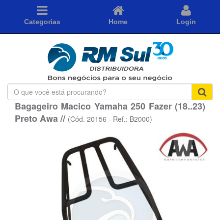
Categorias
Home
Login
O
que
Bagageiro Macico Yamaha 250 Fazer (18..23)
você
Preto Awa //
está
(Cód. 20156 - Ref.: B2000)
procurando?