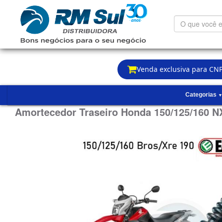
O
que
você
está
procurando?
Venda exclusiva para CNP
Categorias
Amortecedor Traseiro Honda 150/125/160 N