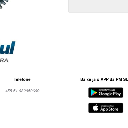
Telefone
Baixe ja o APP da RM S
+55 51 982059699