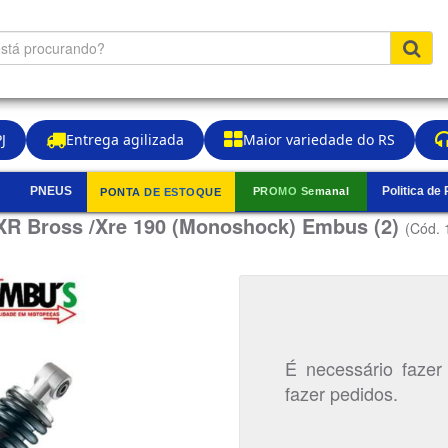
J
Entrega agilizada
Maior variedade do RS
PNEUS
Politica de
PROMO Semanal
PONTA DE ESTOQUE
▼
XR Bross /Xre 190 (Monoshock) Embus (2)
(Cód. 
É necessário fazer
fazer pedidos.