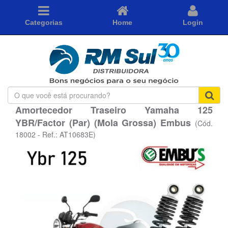
Categorias
Home
Login
O
que
Amortecedor Traseiro Yamaha 125
você
YBR/Factor (Par) (Mola Grossa) Embus
está
(Cód.
procurando?
18002 - Ref.: AT10683E)