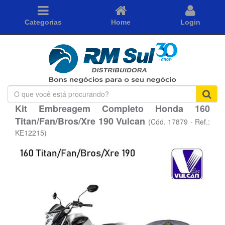
Categorias
Home
Login
O
que
Kit Embreagem Completo Honda 160
você
Titan/Fan/Bros/Xre 190 Vulcan
está
(Cód. 17879 - Ref.:
procurando?
KE12215)