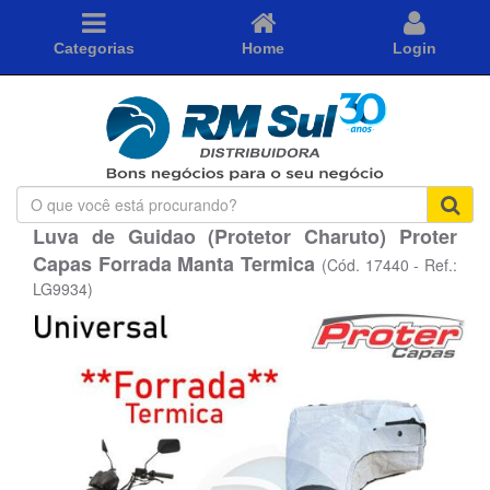
Categorias
Home
Login
O
que
Luva de Guidao (Protetor Charuto) Proter
você
Capas Forrada Manta Termica
está
(Cód. 17440 - Ref.:
procurando?
LG9934)