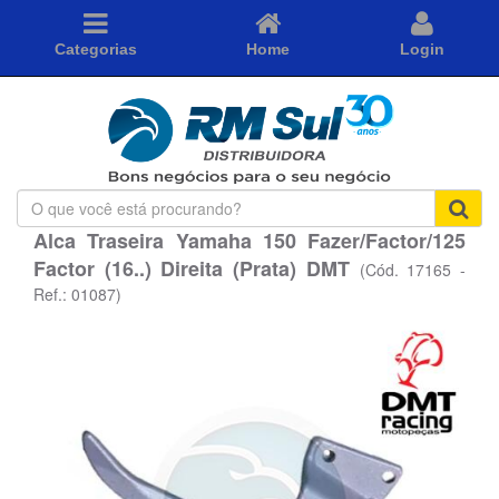
Categorias
Home
Login
O
que
Alca Traseira Yamaha 150 Fazer/Factor/125
você
Factor (16..) Direita (Prata) DMT
está
(Cód. 17165 -
procurando?
Ref.: 01087)