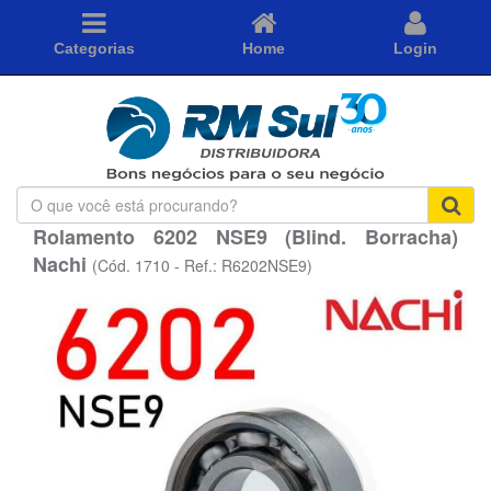
Categorias
Home
Login
O
que
Rolamento 6202 NSE9 (Blind. Borracha)
você
Nachi
está
(Cód. 1710 - Ref.: R6202NSE9)
procurando?