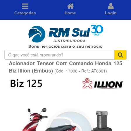
Categorias
Home
Login
O
que
Acionador Tensor Corr Comando Honda 125
você
Biz Illion (Embus)
está
(Cód. 17008 - Ref.: AT8861)
procurando?