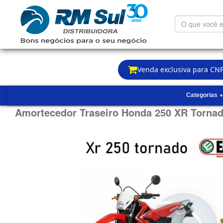
O
que
você
está
procurando?
Venda exclusiva para CNP
Categorias
Amortecedor Traseiro Honda 250 XR Torn