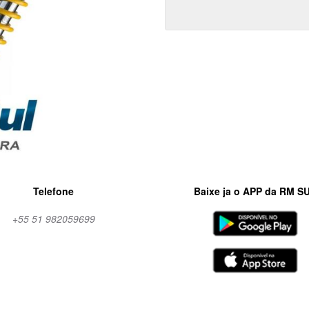
Telefone
Baixe ja o APP da RM S
+55 51 982059699