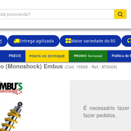
J
Entrega agilizada
Maior variedade do RS
PNEUS
Politica de
PROMO Semanal
PONTA DE ESTOQUE
▼
ado (Monoshock) Embus
(Cód. 15569 - Ref.: AT6008)
É necessário fazer
fazer pedidos.