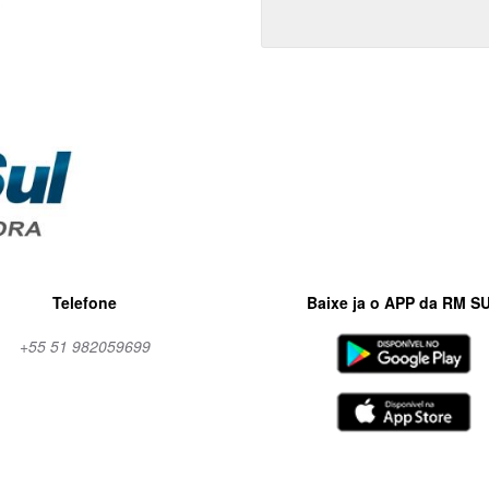
Telefone
Baixe ja o APP da RM S
+55 51 982059699