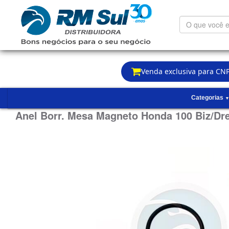
O
que
você
está
procurando?
Venda exclusiva para CNP
Categorias
Anel Borr. Mesa Magneto Honda 100 Biz/Dre