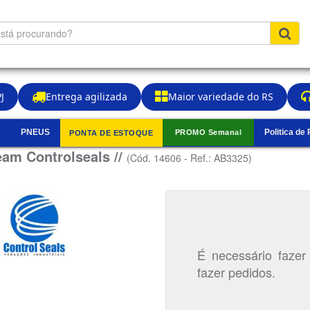
J
Entrega agilizada
Maior variedade do RS
PNEUS
Politica de
PROMO Semanal
PONTA DE ESTOQUE
▼
am Controlseals //
(Cód. 14606 - Ref.: AB3325)
É necessário fazer
fazer pedidos.