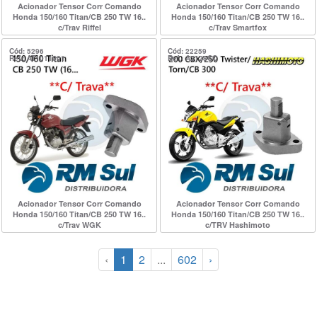
Acionador Tensor Corr Comando
Acionador Tensor Corr Comando
Honda 150/160 Titan/CB 250 TW 16..
Honda 150/160 Titan/CB 250 TW 16..
c/Trav Riffel
c/Trav Smartfox
Cód: 5296
Cód: 22259
Ref.: AT1011001
Ref.: A2128CC
Acionador Tensor Corr Comando
Acionador Tensor Corr Comando
Honda 150/160 Titan/CB 250 TW 16..
Honda 150/160 Titan/CB 250 TW 16..
c/Trav WGK
c/TRV Hashimoto
‹
1
2
...
602
›