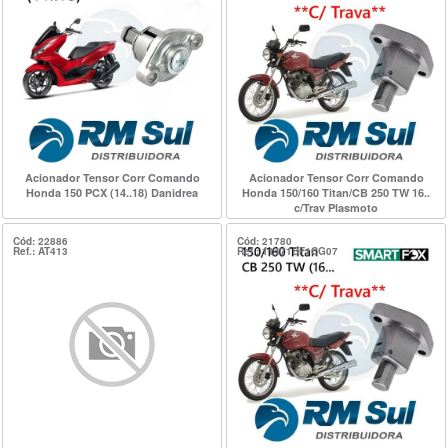
Acionador Tensor Corr Comando
Acionador Tensor Corr Comando
Honda 150 PCX (14..18) Danidrea
Honda 150/160 Titan/CB 250 TW 16..
c/Trav Plasmoto
Cód: 22886
Cód: 21780
Ref.: AT413
Ref.: 11471BF1CG07