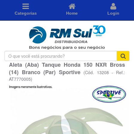
Categorias
Home
Login
O
que
Aleta (Aba) Tanque Honda 150 NXR Bross
você
(14) Branco (Par) Sportive
está
(Cód. 13208 - Ref.:
procurando?
AT7770005)