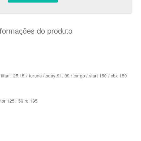
nformações do produto
titan 125,15 / turuna /today 91..99 / cargo / start 150 / cbx 150
5
ctor 125,150 rd 135
ion