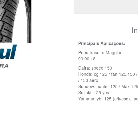
I
Principais Aplicações:
Pneu traseiro Maggion:
90 90 18
Dafra: speed 150
Honda: cg 125 / fan 125,150 / 
/ 150 aero
Sundow: hunter 125 / Max 12
Suzuki: 125 yes
Yamaha: ybr 125 (e/k/esd), fa
Pneu 90/90-18 Winner Magg