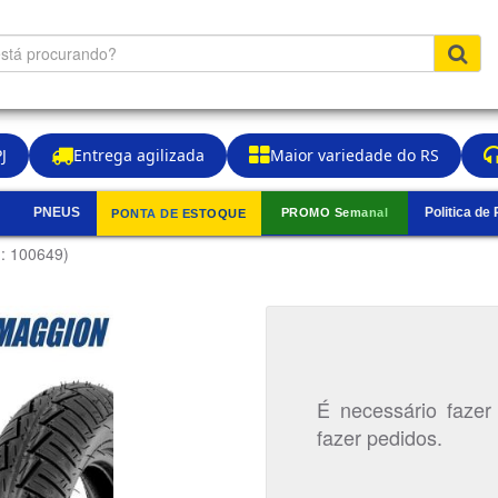
J
Entrega agilizada
Maior variedade do RS
PNEUS
Politica de
PROMO Semanal
PONTA DE ESTOQUE
▼
.: 100649)
É necessário fazer
fazer pedidos.