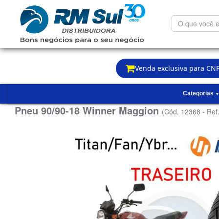
O
que
você
está
procurando?
Venda exclusiva para CNP
Categorias
Pneu 90/90-18 Winner Maggion
(Cód. 12368 - Ref