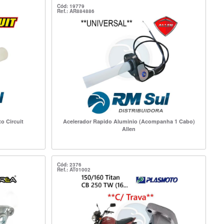
Cód: 19779
Ref.: AR884886
o Circuit
Acelerador Rapido Aluminio (Acompanha 1 Cabo)
Allen
Cód: 2376
Ref.: AT01002