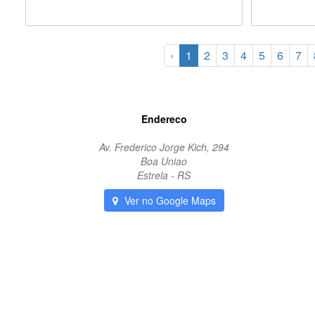
‹
1
2
3
4
5
6
7
Endereco
Av. Frederico Jorge Kich, 294
Boa Uniao
Estrela - RS
Ver no Google Maps