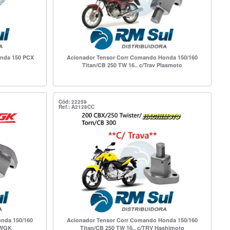
nda 150 PCX
Acionador Tensor Corr Comando Honda 150/160
Titan/CB 250 TW 16.. c/Trav Plasmoto
Cód: 22259
Ref.: A2128CC
nda 150/160
Acionador Tensor Corr Comando Honda 150/160
v WGK
Titan/CB 250 TW 16.. c/TRV Hashimoto