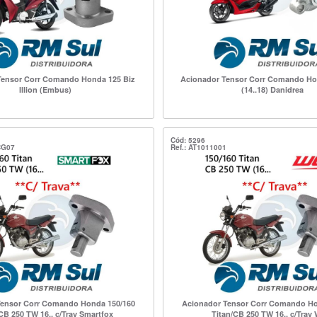
Tensor Corr Comando Honda 125 Biz
Acionador Tensor Corr Comando Ho
Illion (Embus)
(14..18) Danidrea
Cód: 5296
CG07
Ref.: AT1011001
Tensor Corr Comando Honda 150/160
Acionador Tensor Corr Comando Ho
CB 250 TW 16.. c/Trav Smartfox
Titan/CB 250 TW 16.. c/Tra