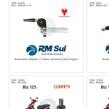
Cód: 21900
Cód: 2629
Ref.: AR3401110
Ref.: AR001001
Acelerador Rapido (1 Cabo) Aluminio Red Dragon
Acele
Cód: 19540
Cód: 17008
Ref.: AT1008
Ref.: AT8861