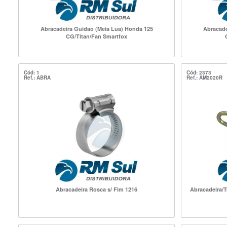
Abracadeira Guidao (Meia Lua) Honda 125
Abracade
CG/Titan/Fan Smartfox
Cód: 1
Cód: 2373
Ref.: ABRA
Ref.: AM2020R
Abracadeira Rosca s/ Fim 1216
Abracadeira/T