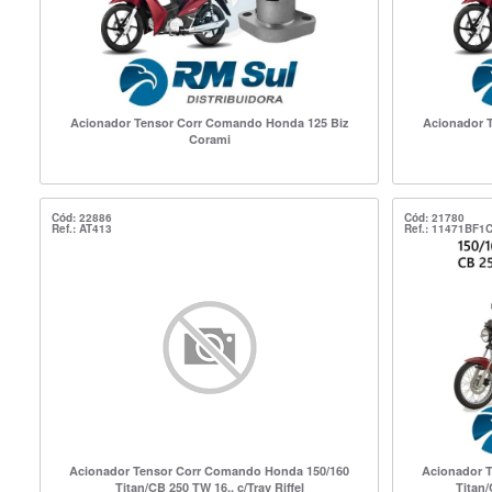
Acionador Tensor Corr Comando Honda 125 Biz
Acionador 
Corami
Cód: 22886
Cód: 21780
Ref.: AT413
Ref.: 11471BF1
Acionador Tensor Corr Comando Honda 150/160
Acionador 
Titan/CB 250 TW 16.. c/Trav Riffel
Titan/