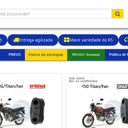
J
Entrega agilizada
Maior variedade do RS
PNEUS
Politica de
PROMO Semanal
PONTA DE ESTOQUE
▼
Cód: 22800
Ref.: 61102DF0CG02