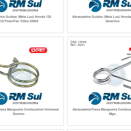
ira Guidao (Meia Lua) Honda 125
Abracadeira Guidao (Meia Lua) Honda
CG/Titan/Fan Trilha 22804
Smartfox
Cód: 13059
Ref.: A201
rava Mangueira Combustivel Universal
Abracadeira/Trava Mangueira Combust
Demtec
Mgo