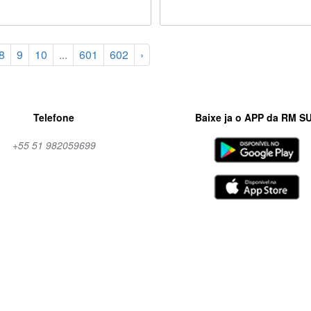
8
9
10
...
601
602
›
Telefone
Baixe ja o APP da RM S
+55 51 982059699